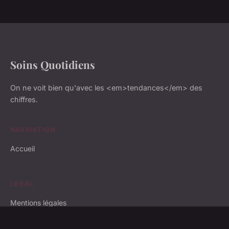
Soins Quotidiens
On ne voit bien qu'avec les <em>tendances</em> des
chiffres.
NAVIGATION
Accueil
LÉGAL
Mentions légales
Contact