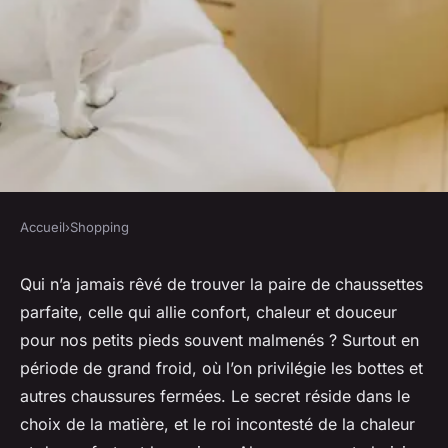
Accueil
›
Shopping
SHOPPING
Quel est le secret pour choisir
Qui n’a jamais rêvé de trouver la
paire de chaussettes
parfaite, celle qui allie confort, chaleur et douceur
des chaussettes en laine qui ne
pour nos petits
pieds
souvent malmenés ? Surtout en
grattent pas sous des bottes?
période de grand froid, où l’on privilégie les bottes et
autres chaussures fermées. Le secret réside dans le
Maxime
•
8 avril 2024
•
6 min de lecture
choix de la matière, et le roi incontesté de la chaleur