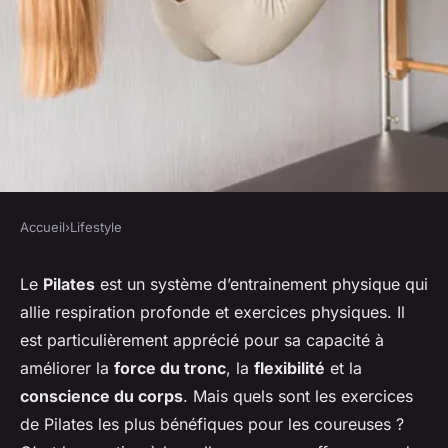
Accueil
›
Lifestyle
LIFESTYLE
Quels sont les exercices de
Le
Pilates
est un système d’entrainement physique qui
allie respiration profonde et exercices physiques. Il
Pilates les plus bénéfiques
est particulièrement apprécié pour sa capacité à
pour les coureurs ?
améliorer la
force du tronc
, la
flexibilité
et la
conscience du corps
. Mais quels sont les exercices
Maxime
•
8 avril 2024
•
5 min de lecture
de Pilates les plus bénéfiques pour les coureuses ?