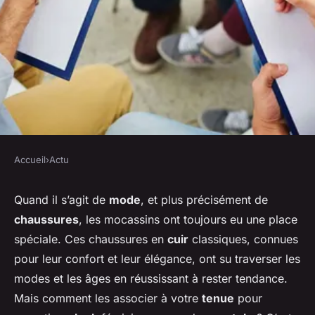
Accueil
›
Actu
ACTU
Comment associer des
Quand il s’agit de
mode
, et plus précisément de
chaussures
, les mocassins ont toujours eu une place
mocassins classiques à une
spéciale. Ces chaussures en
cuir
classiques, connues
tenue féminine sans perdre en
pour leur confort et leur élégance, ont su traverser les
style?
modes et les âges en réussissant à rester tendance.
Mais comment les associer à votre
tenue
pour
Maxime
•
8 avril 2024
•
5 min de lecture