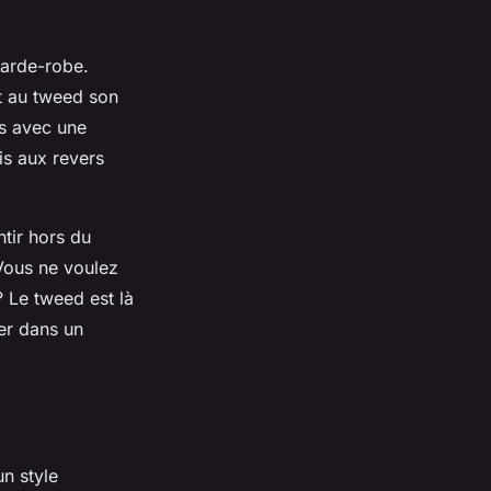
garde-robe.
nt au tweed son
es avec une
is aux revers
ntir hors du
 Vous ne voulez
? Le tweed est là
er dans un
un style