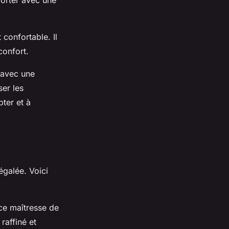
orter avec une
 confortable. Il
confort.
 avec une
ser les
ter et à
égalée. Voici
ce maîtresse de
raffiné et