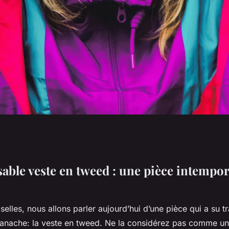
lleures façons de
sable veste en tweed : une pièce intempor
 tweed sans se
lles, nous allons parler aujourd’hui d’une pièce qui a su tr
nache: la veste en tweed. Ne la considérez pas comme un