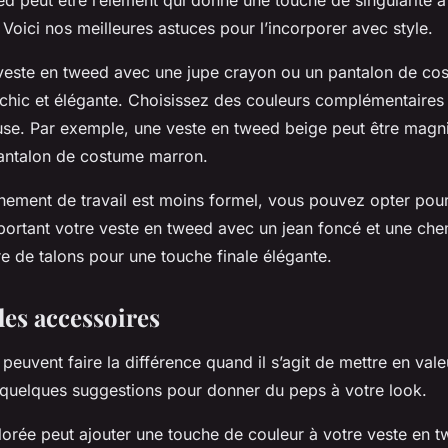
d peut être l’élément qui donne une touche de singularité à
 Voici nos meilleures astuces pour l’incorporer avec style.
veste en tweed avec une jupe crayon ou un pantalon de co
l chic et élégante. Choisissez des couleurs complémentaires
se. Par exemple, une veste en tweed beige peut être magn
antalon de costume marron.
nnement de travail est moins formel, vous pouvez opter pour
portant votre veste en tweed avec un jean foncé et une che
e de talons pour une touche finale élégante.
les accessoires
peuvent faire la différence quand il s’agit de mettre en vale
 quelques suggestions pour donner du peps à votre look.
orée peut ajouter une touche de couleur à votre veste en t