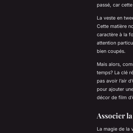
sentir démodée?
passé, car cette 
Maxime
•
8 avril 2024
•
6 min de lecture
La veste en twee
Cette matière no
caractère à la 
attention partic
bien coupés.
Mais alors, comm
temps? La clé ré
pas avoir l’air 
pour ajouter un
décor de film d
Associer la
La magie de la v