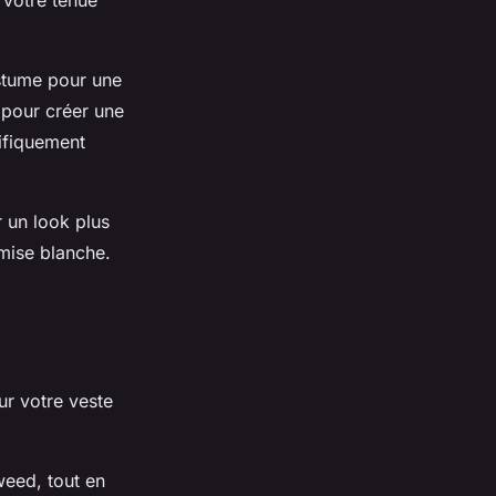
 votre tenue
stume pour une
 pour créer une
ifiquement
 un look plus
mise blanche.
ur votre veste
weed, tout en