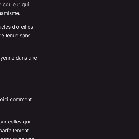
 couleur qui
ynamisme.
cles d’oreilles
tre tenue sans
moyenne dans une
 Voici comment
our celles qui
 parfaitement