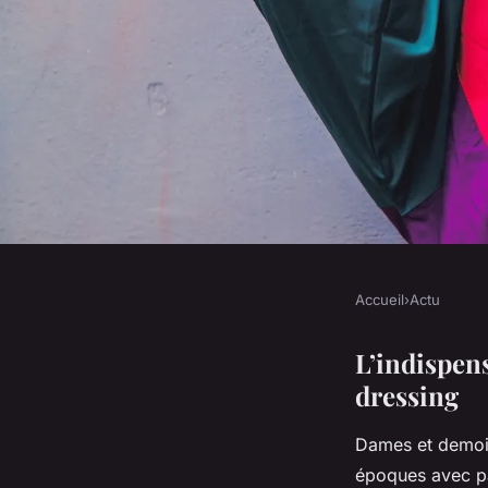
Accueil
›
Actu
ACTU
Quelles sont les mei
L’indispen
dressing
porter des vestes en
Dames et demoise
époques avec pa